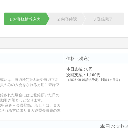
1 お客様情報入力
2 内容確認
3 登録完了
価格（税込）
本日支払：0円
次回支払：1,100円
或いは、ヨガ検定®３級やヨガマネ
（2026-09-01請求予定、以降1ヶ月毎）
員のみの入会をされる方用ご登録フ
録された場合にはご登録頂いた日の
が自動引き落としとなります。
お申込み＋会員登録、若しくは、ヨガ
にされる方に限りヨガ連盟会員費の無
本日お支払