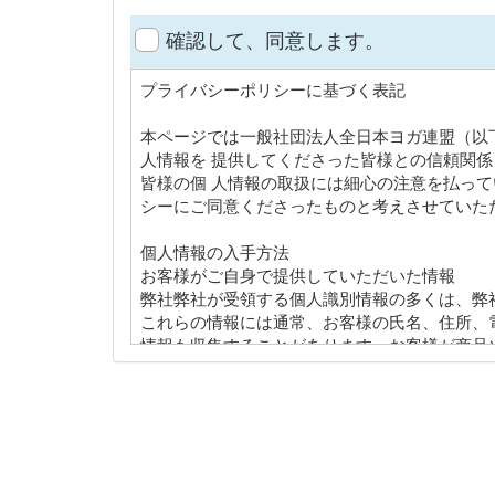
確認して、同意します。
プライバシーポリシーに基づく表記
本ページでは一般社団法人全日本ヨガ連盟（以
人情報を 提供してくださった皆様との信頼関
皆様の個 人情報の取扱には細心の注意を払っ
シーにご同意くださったものと考えさせていた
個人情報の入手方法
お客様がご自身で提供していただいた情報
弊社弊社が受領する個人識別情報の多くは、弊
これらの情報には通常、お客様の氏名、住所、
情報も収集することがあります。お客様が商品
直接、各カード会社に、照会されます）、注文
ときにも（無料提供情報希望登録、メールマガ
ITによって収集される情報
弊社はお客様にとってより使いやすいサービス
社は、お客様のIPアドレスを収集します。 I