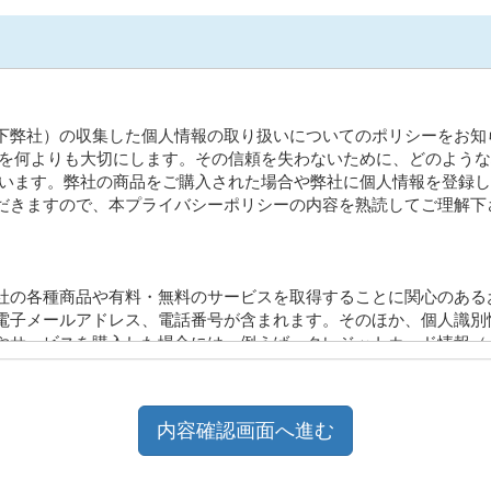
下弊社）の収集した個人情報の取り扱いについてのポリシーをお知
係を何よりも大切にします。その信頼を失わないために、どのよう
ています。弊社の商品をご購入された場合や弊社に個人情報を登録
だきますので、本プライバシーポリシーの内容を熟読してご理解下
社の各種商品や有料・無料のサービスを取得することに関心のある
電子メールアドレス、電話番号が含まれます。そのほか、個人識別
やサービスを購入した場合には、例えば、クレジットカード情報（
又は購入したサービス又は商品の種類がわかります。弊社はお客様
ジン購読登録、ウェブサイト上の活動への参加を含みます）個人情
を提供するためにITを用いて情報を収集します。例えば、お客様が
Pアドレスは、お客様のインターネットサービスプロバイダー、会社