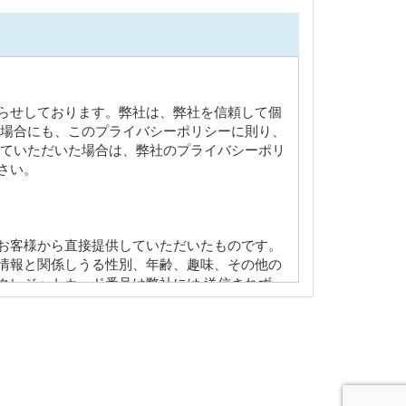
らせしております。弊社は、弊社を信頼して個
な場合にも、このプライバシーポリシーに則り、
していただいた場合は、弊社のプライバシーポリ
さい。
お客様から直接提供していただいたものです。
情報と関係しうる性別、年齢、趣味、その他の
クレジットカード番号は弊社には 送信されず、
がウェブサイトに登録、ログオン 又は訪問した
報を収集します。
弊社のサイトのいずれかを閲覧したときに、弊
又は大学などのようにお客様がインターネットに